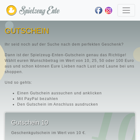
GUTSCHEIN
Ihr seid noch auf der Suche nach dem perfekten Geschenk?
Dann ist der Spielzeug-Enten-Gutschein genau das Richtige!
Wählt euren Wunschbetrag im Wert
von 10, 25, 50 oder 100 Euro
aus und schon können Eure Lieben nach Lust und Laune bei uns
shoppen.
Und so gehts:
Einen Gutschein aussuchen und anklicken
Mit PayPal bezahlen
Den Gutschein im Anschluss ausdrucken
Gutschein 10
Geschenkgutschein im Wert von
10 €.