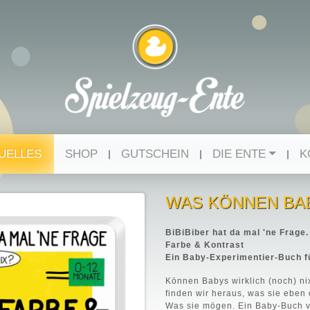
UELLES
SHOP
GUTSCHEIN
DIE ENTE
K
WAS KÖNNEN BA
BiBiBiber hat da mal 'ne Frag
Farbe & Kontrast
Ein Baby-Experimentier-Buch f
Können Babys wirklich (noch) n
finden wir heraus, was sie eben
Was sie mögen. Ein Baby-Buch vo