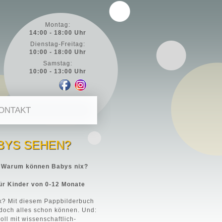
Montag:
14:00 - 18:00 Uhr
Dienstag-Freitag:
10:00 - 18:00 Uhr
Samstag:
10:00 - 13:00 Uhr
ONTAKT
BYS SEHEN?
e. Warum können Babys nix?
ür Kinder von 0-12 Monate
ix? Mit diesem Pappbilderbuch
 doch alles schon können. Und:
ll mit wissenschaftlich-